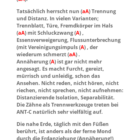
Tatsächlich herrscht nun (
aA
) Trennung
und Distanz. In vielen Varianten;
Trennblatt, Türe, Fremdkörper im Hals
(
aA
) mit Schluckzwang (
A
) ,
Essensverweigerung, Flussunterbrechung
(mit Vereinigungsimpuls (
A
) , der
wiederum schmerzt (
aA
) .
Annäherung (
A
) ist gar nicht mehr
angesagt. Es macht Furcht, gereizt,
mürrisch und unleidig, schon das
Ansehen. Nicht reden, nicht hören, nicht
riechen, nicht sprechen, nicht aufnehmen:
Distanzierende Isolation, Separabilität.
Die Zähne als Trennwerkzeuge treten bei
ANT-C natürlich sehr vielfältig auf.
Die nahe Erde, täglich mit den Füßen
berührt, ist anders als der ferne Mond
durch die Erdanziehung (Annäherung!)