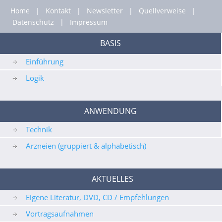
Home
|
Kontakt
|
Newsletter
|
Quellverweise
|
Datenschutz
|
Impressum
BASIS
Einführung
Logik
ANWENDUNG
Technik
Arzneien (gruppiert & alphabetisch)
AKTUELLES
Eigene Literatur, DVD, CD / Empfehlungen
Vortragsaufnahmen