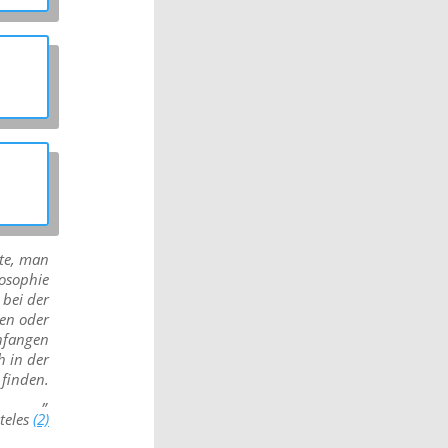
nte, man
losophie
bei der
en oder
nfangen
h in der
 finden.
„
oteles
(2)