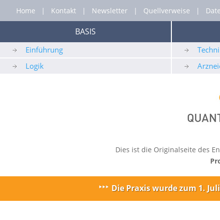
Home
|
Kontakt
|
Newsletter
|
Quellverweise
|
Dat
BASIS
Einführung
Techni
Logik
Arznei
Dies ist die Originalseite des
Pr
Die Praxis wurde zum 1. Ju