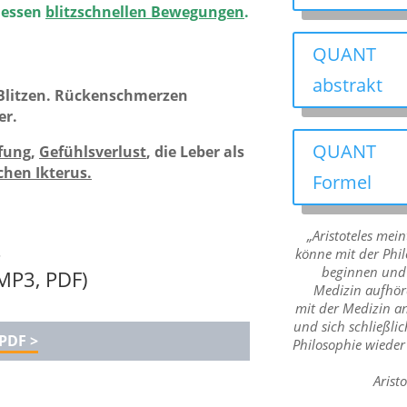
dessen
blitzschnellen Bewegungen
.
QUANT
abstrakt
 Blitzen. Rückenschmerzen
er.
QUANT
ifung
,
Gefühlsverlust
, die Leber als
chen Ikterus.
Formel
„Aristoteles mei
–
könne mit der Phi
beginnen und 
MP3, PDF)
Medizin aufhör
mit der Medizin a
und sich schließlic
PDF >
Philosophie wieder
Arist