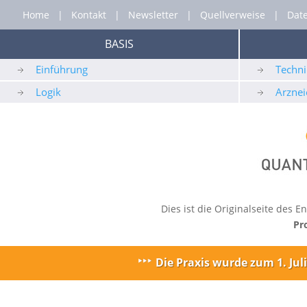
Home
|
Kontakt
|
Newsletter
|
Quellverweise
|
Dat
BASIS
Einführung
Techni
Logik
Arznei
Dies ist die Originalseite des
Pr
Die Praxis wurde zum 1. Ju