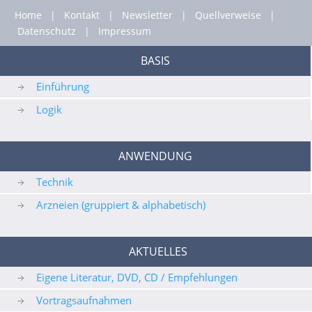
Home
|
Kontakt
|
Newsletter
|
Quellverweise
|
Datenschutz
|
Impressum
BASIS
Einführung
Logik
ANWENDUNG
Technik
Arzneien (gruppiert & alphabetisch)
AKTUELLES
Eigene Literatur, DVD, CD / Empfehlungen
Vortragsaufnahmen