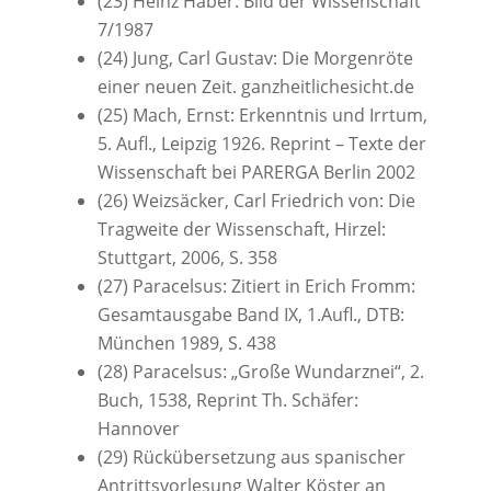
(23) Heinz Haber: Bild der Wissenschaft
7/1987
(24) Jung, Carl Gustav: Die Morgenröte
einer neuen Zeit. ganzheitlichesicht.de
(25) Mach, Ernst: Erkenntnis und Irrtum,
5. Aufl., Leipzig 1926. Reprint – Texte der
Wissenschaft bei PARERGA Berlin 2002
(26) Weizsäcker, Carl Friedrich von: Die
Tragweite der Wissenschaft, Hirzel:
Stuttgart, 2006, S. 358
(27) Paracelsus: Zitiert in Erich Fromm:
Gesamtausgabe Band IX, 1.Aufl., DTB:
München 1989, S. 438
(28) Paracelsus: „Große Wundarznei“, 2.
Buch, 1538, Reprint Th. Schäfer:
Hannover
(29) Rückübersetzung aus spanischer
Antrittsvorlesung Walter Köster an