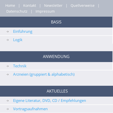
Home
|
Kontakt
|
Newsletter
|
Quellverweise
|
Datenschutz
|
Impressum
BASIS
Einführung
Logik
ANWENDUNG
Technik
Arzneien (gruppiert & alphabetisch)
AKTUELLES
Eigene Literatur, DVD, CD / Empfehlungen
Vortragsaufnahmen