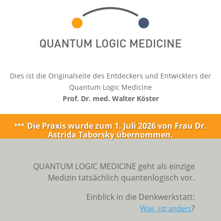
Dies ist die Originalseite des Entdeckers und Entwicklers der
Quantum Logic Medicine
Prof. Dr. med. Walter Köster
Die Praxis wurde zum 1. Juli 2026 von Frau Dr.
Astrida Taborsky übernommen.
QUANTUM LOGIC MEDICINE geht als einzige
Medizin tatsächlich quantenlogisch vor.
Einblick in die Denkwerkstatt:
?
Was ist anders