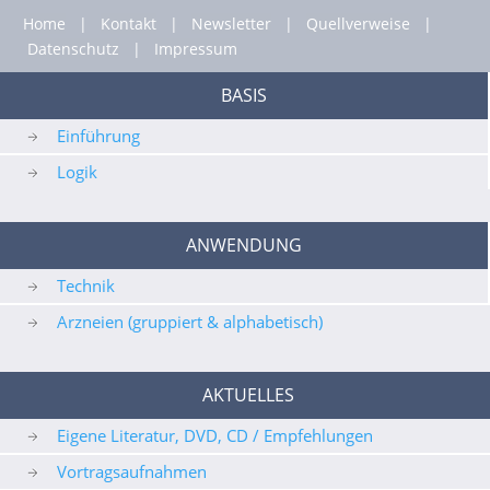
Home
|
Kontakt
|
Newsletter
|
Quellverweise
|
Datenschutz
|
Impressum
BASIS
Einführung
Logik
ANWENDUNG
Technik
Arzneien (gruppiert & alphabetisch)
AKTUELLES
Eigene Literatur, DVD, CD / Empfehlungen
Vortragsaufnahmen